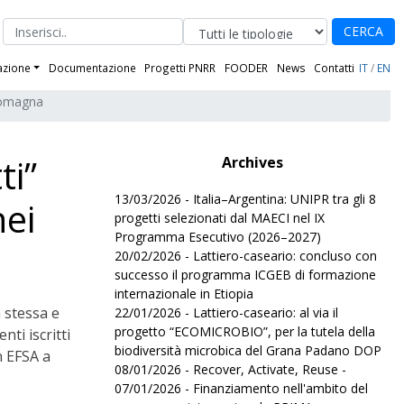
CERCA
azione
Documentazione
Progetti PNRR
FOODER
News
Contatti
IT
/
EN
 Romagna
ti”
Archives
13/03/2026 - Italia–Argentina: UNIPR tra gli 8
nei
progetti selezionati dal MAECI nel IX
Programma Esecutivo (2026–2027)
20/02/2026 - Lattiero-caseario: concluso con
successo il programma ICGEB di formazione
internazionale in Etiopia
 stessa e
22/01/2026 - Lattiero-caseario: al via il
progetto “ECOMICROBIO”, per la tutela della
nti iscritti
biodiversità microbica del Grana Padano DOP
n EFSA a
08/01/2026 - Recover, Activate, Reuse -
07/01/2026 - Finanziamento nell'ambito del