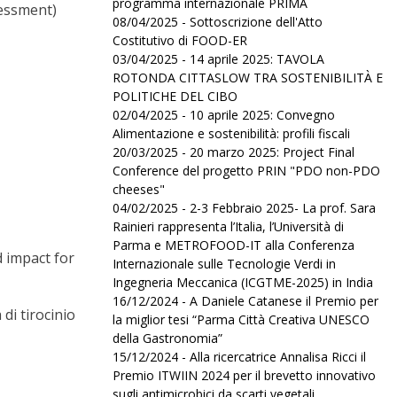
programma internazionale PRIMA
sessment)
08/04/2025 - Sottoscrizione dell'Atto
Costitutivo di FOOD-ER
03/04/2025 - 14 aprile 2025: TAVOLA
ROTONDA CITTASLOW TRA SOSTENIBILITÀ E
POLITICHE DEL CIBO
02/04/2025 - 10 aprile 2025: Convegno
Alimentazione e sostenibilità: profili fiscali
20/03/2025 - 20 marzo 2025: Project Final
Conference del progetto PRIN "PDO non-PDO
cheeses"
04/02/2025 - 2-3 Febbraio 2025- La prof. Sara
Rainieri rappresenta l’Italia, l’Università di
Parma e METROFOOD-IT alla Conferenza
d impact for
Internazionale sulle Tecnologie Verdi in
Ingegneria Meccanica (ICGTME-2025) in India
16/12/2024 - A Daniele Catanese il Premio per
di tirocinio
la miglior tesi “Parma Città Creativa UNESCO
della Gastronomia”
15/12/2024 - Alla ricercatrice Annalisa Ricci il
Premio ITWIIN 2024 per il brevetto innovativo
sugli antimicrobici da scarti vegetali