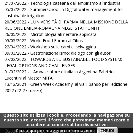
21/07/2022 - Tecnologia casearia dall'empirismo all'industria
05/07/2022 - Summerschool in Digital water management for
sustainable irrigation
20/06/2022 - L’UNIVERSITÀ DI PARMA NELLA MISSIONE DELLA
REGIONE EMILIA-ROMAGNA NEGLI STATI UNITI
26/05/2022 - Microbiologia alimentare applicata
05/05/2022 - World Food Forum al Cibus
22/04/2022 - Workshop sulle carni di selvaggina
09/03/2022 - Gastronazionalismo: dialogo con gli autori
07/02/2022 - TOWARDS A EU SUSTAINABLE FOOD SYSTEM:
LEGAL OPTIONS AND CHALLENGES
01/02/2022 - L’Ambasciatore d’Italia in Argentina Fabrizio
Lucentini al Master MITA
13/12/2021 - Green Week Academy: al via il bando per l'edizione
2022 (22-27 marzo)
Questo sito utilizza i cookie. Procedendo la navigazione su
questo sito, accetti il fatto che potremmo memorizzare e
accedere ai cookie sul tuo dispositivo.
Clicca qui per maggiori informazioni.
CHIUDI
©2026 FOODPROJECT -
Privacy Policy
-
Cookie Policy