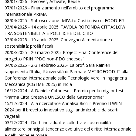
08/01/2026 - Recover, Activate, Reuse -
07/01/2026 - Finanziamento nell'ambito del programma
internazionale PRIMA
08/04/2025 - Sottoscrizione dell'Atto Costitutivo di FOOD-ER
03/04/2025 - 14 aprile 2025: TAVOLA ROTONDA CITTASLOW
TRA SOSTENIBILITÀ E POLITICHE DEL CIBO
02/04/2025 - 10 aprile 2025: Convegno Alimentazione e
sostenibilità: profili fiscali
20/03/2025 - 20 marzo 2025: Project Final Conference del
progetto PRIN "PDO non-PDO cheeses"
04/02/2025 - 2-3 Febbraio 2025- La prof. Sara Rainieri
rappresenta l’Italia, l’Università di Parma e METROFOOD-IT alla
Conferenza Internazionale sulle Tecnologie Verdi in Ingegneria
Meccanica (ICGTME-2025) in India
16/12/2024 - A Daniele Catanese il Premio per la miglior tesi
“Parma Città Creativa UNESCO della Gastronomia”
15/12/2024 - Alla ricercatrice Annalisa Ricci il Premio ITWIIN
2024 per il brevetto innovativo sugli antimicrobici da scarti
vegetali
03/12/2024 - Diritti individuali e collettivi e sostenibilità
alimentare: principali tendenze evolutive del diritto internazionale
e dell’Unione europea