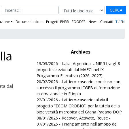
CERCA
azione
Documentazione
Progetti PNRR
FOODER
News
Contatti
IT
/
EN
lla
Archives
13/03/2026 - Italia–Argentina: UNIPR tra gli 8
progetti selezionati dal MAECI nel IX
Programma Esecutivo (2026–2027)
20/02/2026 - Lattiero-caseario: concluso con
ta dal
successo il programma ICGEB di formazione
internazionale in Etiopia
22/01/2026 - Lattiero-caseario: al via il
progetto “ECOMICROBIO”, per la tutela della
biodiversità microbica del Grana Padano DOP
08/01/2026 - Recover, Activate, Reuse -
07/01/2026 - Finanziamento nell'ambito del