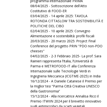
programma internazionale PRIMA
08/04/2025 - Sottoscrizione dell'Atto
Costitutivo di FOOD-ER
03/04/2025 - 14 aprile 2025: TAVOLA
ROTONDA CITTASLOW TRA SOSTENIBILITÀ E
POLITICHE DEL CIBO
02/04/2025 - 10 aprile 2025: Convegno
Alimentazione e sostenibilità: profili fiscali
20/03/2025 - 20 marzo 2025: Project Final
Conference del progetto PRIN "PDO non-PDO
cheeses"
04/02/2025 - 2-3 Febbraio 2025- La prof. Sara
Rainieri rappresenta l’Italia, l’Università di
Parma e METROFOOD-IT alla Conferenza
Internazionale sulle Tecnologie Verdi in
Ingegneria Meccanica (ICGTME-2025) in India
16/12/2024 - A Daniele Catanese il Premio per
la miglior tesi “Parma Città Creativa UNESCO
della Gastronomia”
15/12/2024 - Alla ricercatrice Annalisa Ricci il
Premio ITWIIN 2024 per il brevetto innovativo
sugli antimicrobici da scarti vegetali