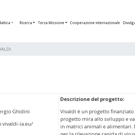
dattica
Ricerca
Terza Missione
Cooperazione internazionale
Divulg
VALDI
Descrizione del progetto:
ergio Ghidini
Vivaldi è un progetto finanziato
progetto mira allo sviluppo e val
vivaldi-ia.eu/
in matrici animali e alimentari. 
per la rilevazione rapida di vir