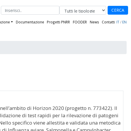
CERCA
azione
Documentazione
Progetti PNRR
FOODER
News
Contatti
IT
/
EN
 nell’ambito di Horizon 2020 (progetto n. 773422). Il
idazione di test rapidi per la rilevazione di patogeni
Nello specifico viene allestita e validata una metodica
us di Influenza aviare, Salmonella e Campylobacter.