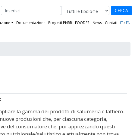
CERCA
azione
Documentazione
Progetti PNRR
FOODER
News
Contatti
IT
/
EN
:
mpliare la gamma dei prodotti di salumeria e lattiero-
nuove produzioni che, per ciascuna categoria,
ive del consumatore che, pur apprezzando questi
etto nutrizionale/salutistico e attualmente non trova