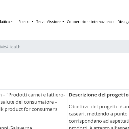
dattica
Ricerca
Terza Missione
Cooperazione internazionale
Divulg
Me4Health
 “Prodotti carnei e lattiero‐
Descrizione del progetto
a salute del consumatore –
Obiettivo del progetto è a
lk product for consumer’s
caseari, mettendo a punto 
corrispondano ad aspettat
ianni Galaverna
prodotti, è attento all’asp