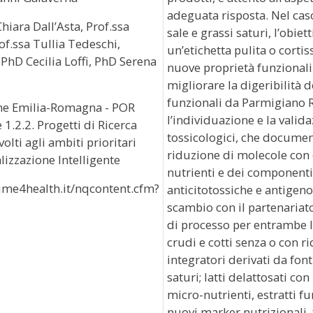
adeguata risposta. Nel caso
Chiara Dall’Asta, Prof.ssa
sale e grassi saturi, l’obi
f.ssa Tullia Tedeschi,
un’etichetta pulita o cortis
, PhD Cecilia Loffi, PhD Serena
nuove proprietà funzionali. 
migliorare la digeribilità d
funzionali da Parmigiano R
e Emilia-Romagna - POR
l’individuazione e la valida
1.2.2. Progetti di Ricerca
tossicologici, che document
volti agli ambiti prioritari
riduzione di molecole con e
alizzazione Intelligente
nutrienti e dei componenti 
me4health.it/nqcontent.cfm?
anticitotossiche e antigeno
scambio con il partenariato 
di processo per entrambe le
crudi e cotti senza o con ri
integratori derivati da font
saturi; latti delattosati co
micro-nutrienti, estratti 
nuovi marker nutrizionali, f