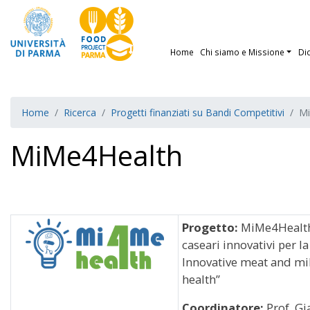
Home
Chi siamo e Missione
Di
Home
Ricerca
Progetti finanziati su Bandi Competitivi
Mi
MiMe4Health
Progetto:
MiMe4Health –
caseari innovativi per l
Innovative meat and mi
health”
Coordinatore:
Prof. G