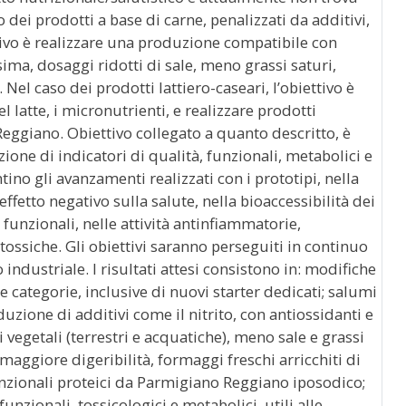
 dei prodotti a base di carne, penalizzati da additivi,
ettivo è realizzare una produzione compatibile con
sima, dosaggi ridotti di sale, meno grassi saturi,
Nel caso dei prodotti lattiero-caseari, l’obiettivo è
el latte, i micronutrienti, e realizzare prodotti
eggiano. Obiettivo collegato a quanto descritto, è
zione di indicatori di qualità, funzionali, metabolici e
ino gli avanzamenti realizzati con i prototipi, nella
ffetto negativo sulla salute, nella bioaccessibilità dei
funzionali, nelle attività antinfiammatorie,
tossiche. Gli obiettivi saranno perseguiti in continuo
industriale. I risultati attesi consistono in: modifiche
 categorie, inclusive di nuovi starter dedicati; salumi
duzione di additivi come il nitrito, con antiossidanti e
i vegetali (terrestri e acquatiche), meno sale e grassi
n maggiore digeribilità, formaggi freschi arricchiti di
funzionali proteici da Parmigiano Reggiano iposodico;
unzionali, tossicologici e metabolici, utili alle