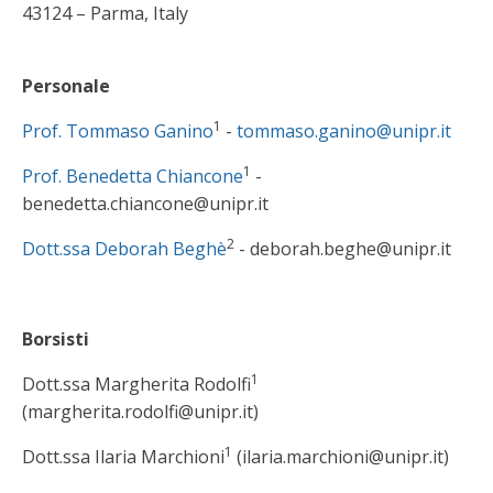
43124 – Parma, Italy
Personale
1
Prof. Tommaso Ganino
-
tommaso.ganino@unipr.it
1
Prof. Benedetta Chiancone
-
benedetta.chiancone@unipr.it
2
Dott.ssa Deborah Beghè
- deborah.beghe@unipr.it
Borsisti
1
Dott.ssa Margherita Rodolfi
(margherita.rodolfi@unipr.it)
1
Dott.ssa Ilaria Marchioni
(ilaria.marchioni@unipr.it)