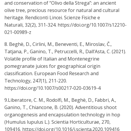
and conservation of “Olivo della Strega”: an ancient
olive tree, precious resource for natural and cultural
heritage. Rendiconti Lincei. Scienze Fisiche e
Naturali, 32(2), 311-324. https://doi.org/10.1007/s12210-
021-00989-z
8. Beghè, D., Cirlini, M., Beneventi, E., Miroslav, Č.,
Tatjana, P., Ganino, T., Petruccelli, R., Dall’Asta, C. (2021).
Volatile profile of Italian and Montenegrine
pomegranate juices for geographical origin
classification. European Food Research and
Technology, 247(1), 211-220.
https://doi.org/10.1007/s00217-020-03619-4
9.Liberatore, C. M., Rodolfi, M., Beghè, D., Fabbri, A.,
Ganino, T., Chiancone, B. (2020). Adventitious shoot
organogenesis and encapsulation technology in hop
(Humulus lupulus L.). Scientia Horticulturae, 270,
109416. https://doi.org/10.1016/j.scienta.2020.109416