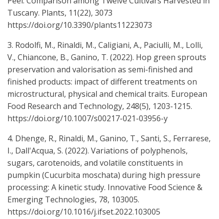
Peel: Comparison among Twelve Cultivars Harvested in
Tuscany. Plants, 11(22), 3073
https://doi.org/10.3390/plants11223073
3. Rodolfi, M., Rinaldi, M., Caligiani, A., Paciulli, M., Lolli,
V., Chiancone, B., Ganino, T. (2022). Hop green sprouts
preservation and valorisation as semi-finished and
finished products: impact of different treatments on
microstructural, physical and chemical traits. European
Food Research and Technology, 248(5), 1203-1215.
https://doi.org/10.1007/s00217-021-03956-y
4. Dhenge, R., Rinaldi, M., Ganino, T., Santi, S., Ferrarese,
I., Dall'Acqua, S. (2022). Variations of polyphenols,
sugars, carotenoids, and volatile constituents in
pumpkin (Cucurbita moschata) during high pressure
processing: A kinetic study. Innovative Food Science &
Emerging Technologies, 78, 103005.
https://doi.org/10.1016/j.ifset.2022.103005