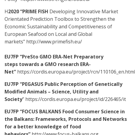
H
2020 “PRIME FISH
Developing Innovative Market
Orientated Prediction Toolbox to Strengthen the
Economic Sustainability and Competitiveness of
European Seafood on Local and Global
markets” http://www.primefish.eu/
EU7FP “PreSto GMO ERA-Net Preparatory
steps towards a GMO research ERA-
Net”
https://cordis.europa.eu/project/rcn/110106_en.htm
EU7FP “PEGASUS Public Perception of Genetically
Modified Animals
– Science, Utility and
Society
” https://cordis.europa.eu/project/id/226465/it
EU7FP “FOCUS BALKANS Food Consumer Science in
the Balkans: Frameworks, Protocols and Networks
for a better knowledge of food
behaviors”
http://www.focus-balkans.org