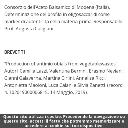
Consorzio dell’Aceto Balsamico di Modena (Italia),
Determinazione del profilo in oligosaccaridi come
marker di autenticità della materia prima. Responsabile:
Prof. Augusta Caligiani.
BREVETTI
“Production of antimicrobials from vegetablewastes”,
Autori: Camilla Lazzi, Valentina Bernini, Erasmo Neviani,
Gianni Galaverna, Martina Cirlini, Annalisa Ricci,
Antonietta Maoloni, Luca Calani e Silvia Zanetti (record
n. 102019000006815, 14 Maggio, 2019).
Questo sito utilizza i cookie. Procedendo la navigazione su
questo sito, accetti il fatto che potremmo memorizzare e
accedere ai cookie sul tuo dispositivo.