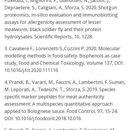
Puxeddu, I., Migliorini, P., Gianotten, N., Jacobs, J.,
Depraetere, S., Caligiani, A., Sforza, S. 2020. Shotgun
proteomics, in-silico evaluation and immunoblotting
assays for allergenicity assessment of lesser
mealworm, black soldier fly and their protein
hydrolysates. Scientific Reports, 10, 1228.
3. Cavaliere F., Lorenzetti S.,Cozzini P. 2020. Molecular
modelling methods in food safety: Bisphenols as case
study, Food and Chemical Toxicology, Volume 137, DOI:
10.1016/j.fct.2020.111116
4. Prandi, B., Varani, M., Faccini, A., Lambertini, F. Suman,
M. Leporati, A., Tedeschi, T., Sforza, S..2019. Species
specific marker peptides for meat authenticity
assessment: A multispecies quantitative approach
applied to Bolognese sauce. Food Control, 97, 15-24.
DOI: 10.1016/j.foodcont.2018.10.016