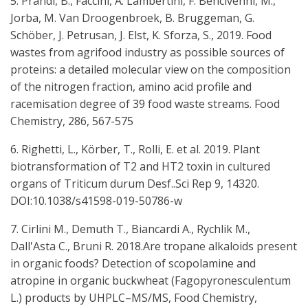
5. Prandi, B., Faccini, A. Lambertini, F. Bencivenni, M.,
Jorba, M. Van Droogenbroek, B. Bruggeman, G.
Schöber, J. Petrusan, J. Elst, K. Sforza, S., 2019. Food
wastes from agrifood industry as possible sources of
proteins: a detailed molecular view on the composition
of the nitrogen fraction, amino acid profile and
racemisation degree of 39 food waste streams. Food
Chemistry, 286, 567-575
6. Righetti, L., Körber, T., Rolli, E. et al. 2019. Plant
biotransformation of T2 and HT2 toxin in cultured
organs of Triticum durum Desf..Sci Rep 9, 14320.
DOI:10.1038/s41598-019-50786-w
7. Cirlini M., Demuth T., Biancardi A., Rychlik M.,
Dall'Asta C., Bruni R. 2018.Are tropane alkaloids present
in organic foods? Detection of scopolamine and
atropine in organic buckwheat (Fagopyronesculentum
L.) products by UHPLC–MS/MS, Food Chemistry,