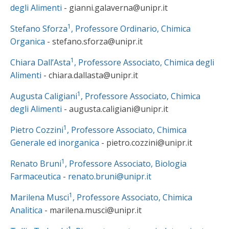
degli Alimenti
- gianni.galaverna@unipr.it
1
Stefano Sforza
, Professore Ordinario, Chimica
Organica
- stefano.sforza@unipr.it
1
Chiara Dall’Asta
, Professore Associato, Chimica degli
Alimenti
- chiara.dallasta@unipr.it
1
Augusta Caligiani
, Professore Associato, Chimica
degli Alimenti
- augusta.caligiani@unipr.it
1
Pietro Cozzini
, Professore Associato, Chimica
Generale ed inorganica
- pietro.cozzini@unipr.it
1
Renato Bruni
, Professore Associato, Biologia
Farmaceutica
-
renato.bruni@unipr.it
1
Marilena Musci
, Professore Associato, Chimica
Analitica
- marilena.musci@unipr.it
1